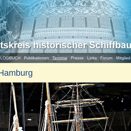
 LOGBUCH
Publikationen
Termine
Presse
Links
Forum
Mitglie
 Hamburg