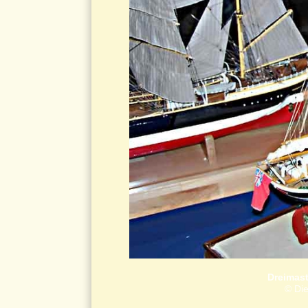
Dreimast
© Die