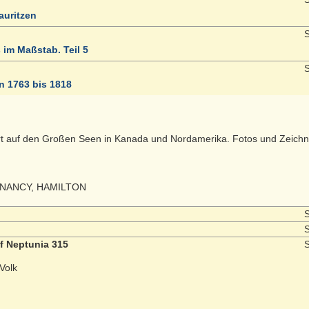
auritzen
S
 im Maßstab. Teil 5
S
n 1763 bis 1818
fahrt auf den Großen Seen in Kanada und Nordamerika. Fotos und Zeich
 NANCY, HAMILTON
S
S
f Neptunia 315
S
Volk