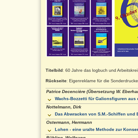
Titelbild
: 60 Jahre das logbuch und Arbeitskrei
Rückseite
: Eigenreklame für die Sonderdruck
Patrice Decencière (Übersetzung W. Eberha
Wachs-Bozzetti für Galionsfiguren aus 
Nottelmann, Dirk
Das Abwracken von S.M.-Schiffen und B
Ostermann, Herrmann
Lohen - eine uralte Methode zur Konse
Bühling, Wolfgang