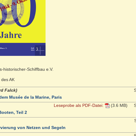
s-historischer-Schiffbau e.V.
e des AK
rd Falck)
S
dem Musée de la Marine, Paris
Leseprobe als PDF-Datei:
(3.6 MB)
S
ooten, Teil 2
S
rvierung von Netzen und Segeln
S