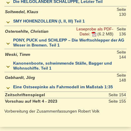
Die HELGOLÄNDER SCHALUPPE, Letzter Teil
Seite
Soltwedel, Klaus
130
SMY HOHENZOLLERN (I, II, III) Teil 1
Leseprobe als PDF-
Seite
Ostersehlte, Christian
Datei:
(6.2 MB)
136
PONY, PUCK und SCHLEPP – Die Werftschlepper der AG
Weser in Bremen. Teil 1
Seite
Weski, Timm
144
Kanonenboote, schwimmende Ställe, Bagger und
Wohnschiffe. Teil 1
Seite
Gebhardt, Jörg
148
Eine Ostseepinke als Fahrmodell im Maßstab 1:35
Zeitschriftenspiegel
Seite 154
Vorschau auf Heft 4 - 2023
Seite 155
Vorbereitung der Zusammenfassungen Robert Volk