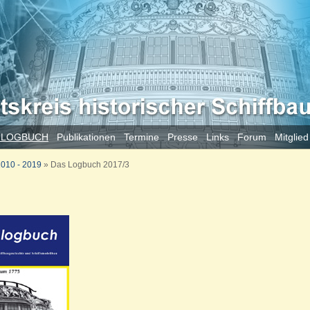
 LOGBUCH
Publikationen
Termine
Presse
Links
Forum
Mitglie
010 - 2019
»
Das Logbuch 2017/3