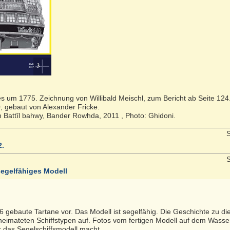
s um 1775. Zeichnung von Willibald Meischl, zum Bericht ab Seite 124
, gebaut von Alexander Fricke.
n Battīl bahwy, Bander Rowhda, 2011 , Photo: Ghidoni.
S
2.
S
segelfähiges Modell
16 gebaute Tartane vor. Das Modell ist segelfähig. Die Geschichte zu di
beheimateten Schiffstypen auf. Fotos vom fertigen Modell auf dem Wasse
 das Segelschiffsmodell macht.