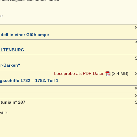
ke
S
ell in einer Glühlampe
S
be ALTENBURG
S
r-Barken“
Leseprobe als PDF-Datei:
(2.4 MB)
S
sschiffe 1732 – 1782. Teil 1
S
S
tunia nº 287
S
Volk