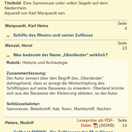
Titelbild
: Eine Samoreuse unter vollen Segeln auf dem
Niederrhein.
Aquarell von Karl Marquardt sen.
Seite
Marquardt, Karl Heinz
4
Schiffe des Rheins und seiner Zuflüsse
Seite
Menzel, Horst
13
Was bedeutet der Name „Oberländer“ wirklich?
Rubrik:
Historie und Archäologie
Zusammenfassung:
Der Autor sinniert über den Begriff des „Oberländer“
dahingehend, dass er anregt die Wortschöpfung des
Schiffstypes auf seine Bauweise zu erweitern. Oberland könnte
sich aus der Bauweise der Klinkerung ableiten, so der Autor.
Schlüsselwörter:
Samoreuse, Beitelschiff, Aak, Keen, Marktschiff, Nachen
Leseprobe als PDF-
Seite
Peters, Rudolf
Datei:
(302KB)
14
Zollboot EMDEN - Ein Zollkreuzer der 38 m Klasse