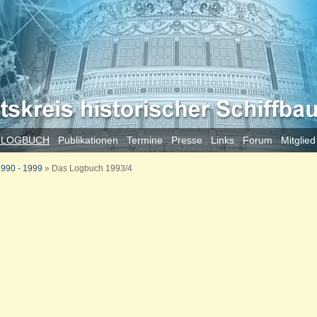
 LOGBUCH
Publikationen
Termine
Presse
Links
Forum
Mitglie
990 - 1999
»
Das Logbuch 1993/4