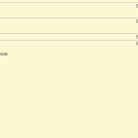
S
S
S
S
Volk