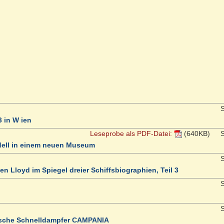
S
3 in W ien
Leseprobe als PDF-Datei:
(640KB)
S
dell in einem neuen Museum
S
n Lloyd im Spiegel dreier Schiffsbiographien, Teil 3
S
S
itische Schnelldampfer CAMPANIA