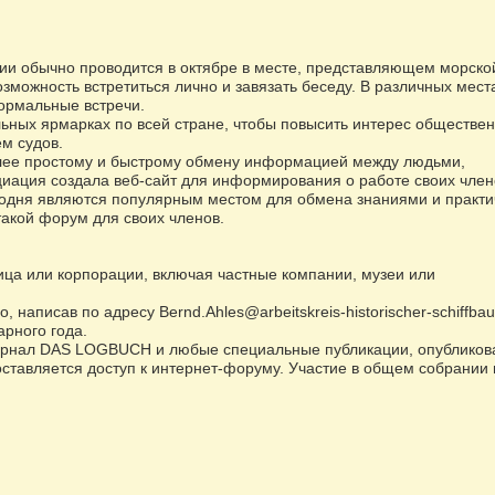
и обычно проводится в октябре в месте, представляющем морско
озможность встретиться лично и завязать беседу. В различных мест
ормальные встречи.
льных ярмарках по всей стране, чтобы повысить интерес обществен
м судов.
олее простому и быстрому обмену информацией между людьми,
иация создала веб-сайт для информирования о работе своих член
годня являются популярным местом для обмена знаниями и практ
такой форум для своих членов.
ица или корпорации, включая частные компании, музеи или
написав по адресу Bernd.Ahles@arbeitskreis-historischer-schiffbau
арного года.
журнал DAS LOGBUCH и любые специальные публикации, опубликов
оставляется доступ к интернет-форуму. Участие в общем собрании 