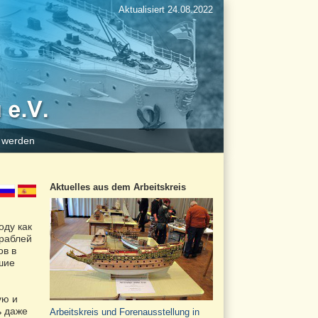
Aktualisiert 24.08.2022
d werden
Aktuelles aus dem Arbeitskreis
оду как
ораблей
ов в
шие
ую и
ь даже
Arbeitskreis und Forenausstellung in