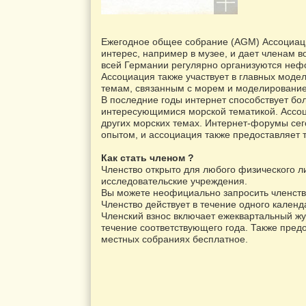
Ежегодное общее собрание (AGM) Ассоциаци
интерес, например в музее, и дает членам в
всей Германии регулярно организуются неф
Ассоциация также участвует в главных моде
темам, связанным с морем и моделирование
В последние годы интернет способствует б
интересующимися морской тематикой. Ассоц
других морских темах. Интернет-форумы се
опытом, и ассоциация также предоставляет 
Как стать членом ?
Членство открыто для любого физического л
исследовательские учреждения.
Вы можете неофициально запросить членство, 
Членство действует в течение одного календ
Членский взнос включает ежеквартальный 
течение соответствующего года. Также пред
местных собраниях бесплатное.