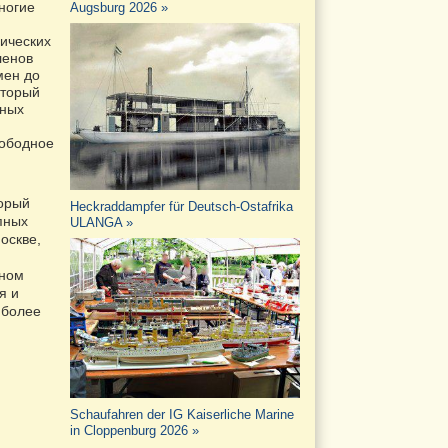
ногие
Augsburg 2026 »
гических
ленов
мен до
оторый
тных
вободное
орый
Heckraddampfer für Deutsch-Ostafrika
пных
ULANGA »
оскве,
рном
я и
 более
Schaufahren der IG Kaiserliche Marine
in Cloppenburg 2026 »