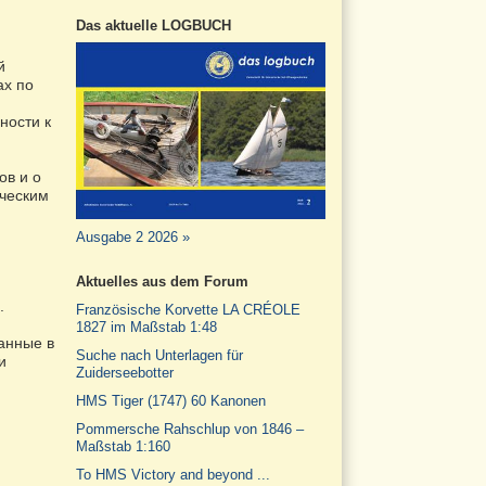
Das aktuelle LOGBUCH
й
ах по
ности к
ов и о
ическим
Ausgabe 2 2026 »
Aktuelles aus dem Forum
.
Französische Korvette LA CRÉOLE
1827 im Maßstab 1:48
анные в
Suche nach Unterlagen für
и
Zuiderseebotter
HMS Tiger (1747) 60 Kanonen
Pommersche Rahschlup von 1846 –
Maßstab 1:160
To HMS Victory and beyond ...