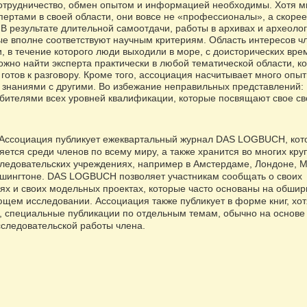
сотрудничество, обмен опытом и информацией необходимы. Хотя м
ертами в своей области, они вовсе не «профессионалы», а скорее
В результате длительной самоотдачи, работы в архивах и археоло
е вполне соответствуют научным критериям. Область интересов ч
, в течение которого люди выходили в море, с доисторических вре
ожно найти эксперта практически в любой тематической области, к
готов к разговору. Кроме того, ассоциация насчитывает много опы
 знаниями с другими. Во избежание неправильных представлений:
ителями всех уровней квалификации, которые посвящают свое с
 Ассоциация публикует ежеквартальный журнал DAS LOGBUCH, кот
яется среди членов по всему миру, а также хранится во многих кру
следовательских учреждениях, например в Амстердаме, Лондоне, М
шингтоне. DAS LOGBUCH позволяет участникам сообщать о своих
ях и своих модельных проектах, которые часто основаны на обши
щем исследовании. Ассоциация также публикует в форме книг, хот
, специальные публикации по отдельным темам, обычно на основе
следовательской работы члена.