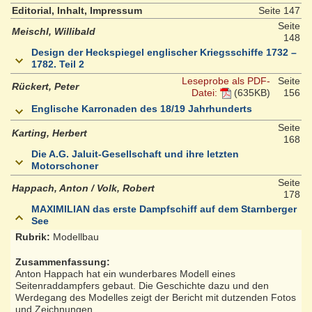
Editorial, Inhalt, Impressum
Seite 147
Seite
Meischl, Willibald
148
Design der Heckspiegel englischer Kriegsschiffe 1732 –
1782. Teil 2
Leseprobe als PDF-
Seite
Rückert, Peter
Datei:
(635KB)
156
Englische Karronaden des 18/19 Jahrhunderts
Seite
Karting, Herbert
168
Die A.G. Jaluit-Gesellschaft und ihre letzten
Motorschoner
Seite
Happach, Anton / Volk, Robert
178
MAXIMILIAN das erste Dampfschiff auf dem Starnberger
See
Rubrik:
Modellbau
Zusammenfassung:
Anton Happach hat ein wunderbares Modell eines
Seitenraddampfers gebaut. Die Geschichte dazu und den
Werdegang des Modelles zeigt der Bericht mit dutzenden Fotos
und Zeichnungen.