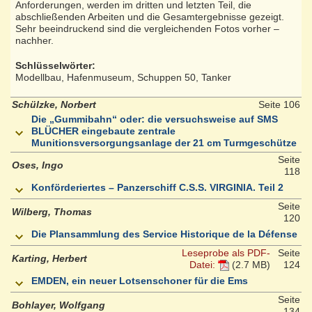
Anforderungen, werden im dritten und letzten Teil, die
abschließenden Arbeiten und die Gesamtergebnisse gezeigt.
Sehr beeindruckend sind die vergleichenden Fotos vorher –
nachher.
Schlüsselwörter:
Modellbau, Hafenmuseum, Schuppen 50, Tanker
Schülzke, Norbert
Seite 106
Die „Gummibahn“ oder: die versuchsweise auf SMS
BLÜCHER eingebaute zentrale
Munitionsversorgungsanlage der 21 cm Turmgeschütze
Seite
Oses, Ingo
118
Konförderiertes – Panzerschiff C.S.S. VIRGINIA. Teil 2
Seite
Wilberg, Thomas
120
Die Plansammlung des Service Historique de la Défense
Leseprobe als PDF-
Seite
Karting, Herbert
Datei:
(2.7 MB)
124
EMDEN, ein neuer Lotsenschoner für die Ems
Seite
Bohlayer, Wolfgang
134