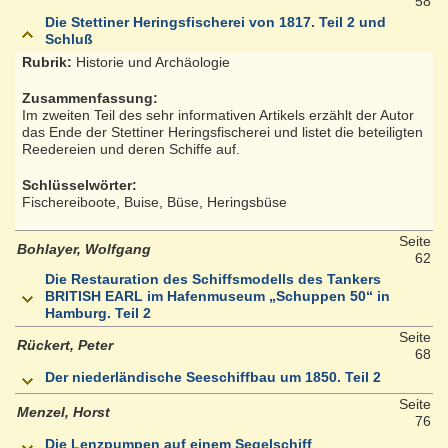
58
Die Stettiner Heringsfischerei von 1817. Teil 2 und
Schluß
Rubrik:
Historie und Archäologie
Zusammenfassung:
Im zweiten Teil des sehr informativen Artikels erzählt der Autor
das Ende der Stettiner Heringsfischerei und listet die beteiligten
Reedereien und deren Schiffe auf.
Schlüsselwörter:
Fischereiboote, Buise, Büse, Heringsbüse
Seite
Bohlayer, Wolfgang
62
Die Restauration des Schiffsmodells des Tankers
BRITISH EARL im Hafenmuseum „Schuppen 50“ in
Hamburg. Teil 2
Seite
Rückert, Peter
68
Der niederländische Seeschiffbau um 1850. Teil 2
Seite
Menzel, Horst
76
Die Lenzpumpen auf einem Segelschiff