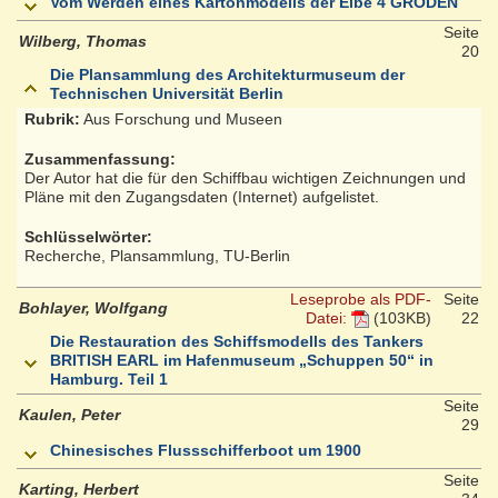
Vom Werden eines Kartonmodells der Elbe 4 GRODEN
Seite
Wilberg, Thomas
20
Die Plansammlung des Architekturmuseum der
Technischen Universität Berlin
Rubrik:
Aus Forschung und Museen
Zusammenfassung:
Der Autor hat die für den Schiffbau wichtigen Zeichnungen und
Pläne mit den Zugangsdaten (Internet) aufgelistet.
Schlüsselwörter:
Recherche, Plansammlung, TU-Berlin
Leseprobe als PDF-
Seite
Bohlayer, Wolfgang
Datei:
(103KB)
22
Die Restauration des Schiffsmodells des Tankers
BRITISH EARL im Hafenmuseum „Schuppen 50“ in
Hamburg. Teil 1
Seite
Kaulen, Peter
29
Chinesisches Flussschifferboot um 1900
Seite
Karting, Herbert