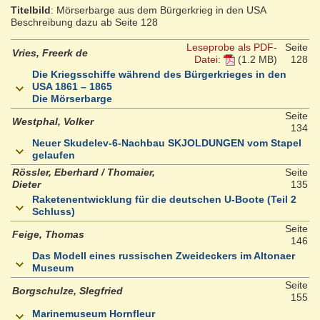
Titelbild
: Mörserbarge aus dem Bürgerkrieg in den USA
Beschreibung dazu ab Seite 128
Leseprobe als PDF-
Seite
Vries, Freerk de
Datei:
(1.2 MB)
128
Die Kriegsschiffe während des Bürgerkrieges in den
USA 1861 – 1865
Die Mörserbarge
Seite
Westphal, Volker
134
Neuer Skudelev-6-Nachbau SKJOLDUNGEN vom Stapel
gelaufen
Rössler, Eberhard / Thomaier,
Seite
Dieter
135
Raketenentwicklung für die deutschen U-Boote (Teil 2
Schluss)
Seite
Feige, Thomas
146
Das Modell eines russischen Zweideckers im Altonaer
Museum
Seite
Borgschulze, SIegfried
155
Marinemuseum Hornfleur