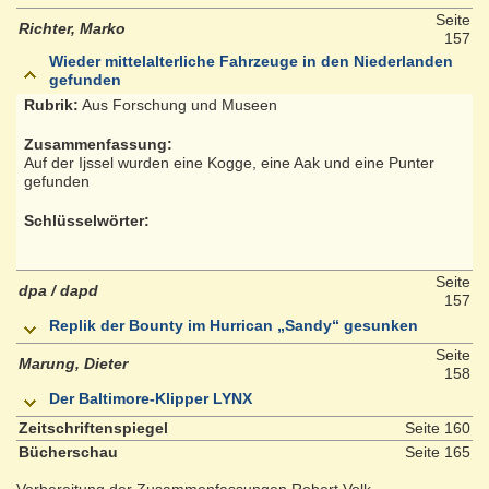
Seite
Richter, Marko
157
Wieder mittelalterliche Fahrzeuge in den Niederlanden
gefunden
Rubrik:
Aus Forschung und Museen
Zusammenfassung:
Auf der Ijssel wurden eine Kogge, eine Aak und eine Punter
gefunden
Schlüsselwörter:
Seite
dpa / dapd
157
Replik der Bounty im Hurrican „Sandy“ gesunken
Seite
Marung, Dieter
158
Der Baltimore-Klipper LYNX
Zeitschriftenspiegel
Seite 160
Bücherschau
Seite 165
Vorbereitung der Zusammenfassungen Robert Volk