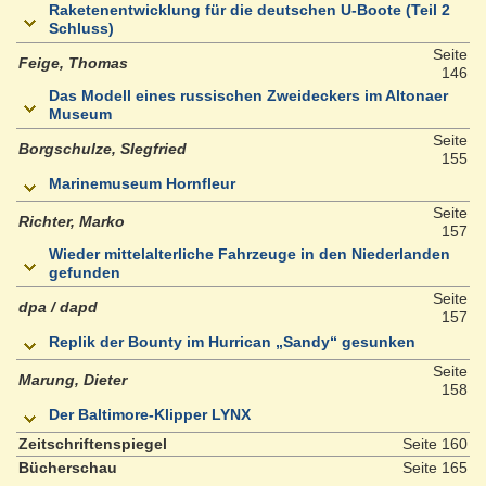
Raketenentwicklung für die deutschen U-Boote (Teil 2
Schluss)
Seite
Feige, Thomas
146
Das Modell eines russischen Zweideckers im Altonaer
Museum
Seite
Borgschulze, SIegfried
155
Marinemuseum Hornfleur
Seite
Richter, Marko
157
Wieder mittelalterliche Fahrzeuge in den Niederlanden
gefunden
Seite
dpa / dapd
157
Replik der Bounty im Hurrican „Sandy“ gesunken
Seite
Marung, Dieter
158
Der Baltimore-Klipper LYNX
Zeitschriftenspiegel
Seite 160
Bücherschau
Seite 165