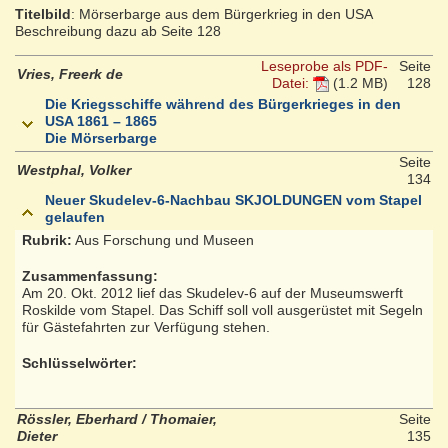
Titelbild
: Mörserbarge aus dem Bürgerkrieg in den USA
Beschreibung dazu ab Seite 128
Leseprobe als PDF-
Seite
Vries, Freerk de
Datei:
(1.2 MB)
128
Die Kriegsschiffe während des Bürgerkrieges in den
USA 1861 – 1865
Die Mörserbarge
Seite
Westphal, Volker
134
Neuer Skudelev-6-Nachbau SKJOLDUNGEN vom Stapel
gelaufen
Rubrik:
Aus Forschung und Museen
Zusammenfassung:
Am 20. Okt. 2012 lief das Skudelev-6 auf der Museumswerft
Roskilde vom Stapel. Das Schiff soll voll ausgerüstet mit Segeln
für Gästefahrten zur Verfügung stehen.
Schlüsselwörter:
Rössler, Eberhard / Thomaier,
Seite
Dieter
135