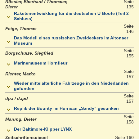
Rössler, Eberhard / Thomaier,
Seite
Dieter
135
Raketenentwicklung für die deutschen U-Boote (Teil 2
Schluss)
Seite
Feige, Thomas
146
Das Modell eines russischen Zweideckers im Altonaer
Museum
Seite
Borgschulze, SIegfried
155
Marinemuseum Hornfleur
Seite
Richter, Marko
157
Wieder mittelalterliche Fahrzeuge in den Niederlanden
gefunden
Seite
dpa / dapd
157
Replik der Bounty im Hurrican „Sandy“ gesunken
Seite
Marung, Dieter
158
Der Baltimore-Klipper LYNX
Zeitschriftenspiegel
Seite 160