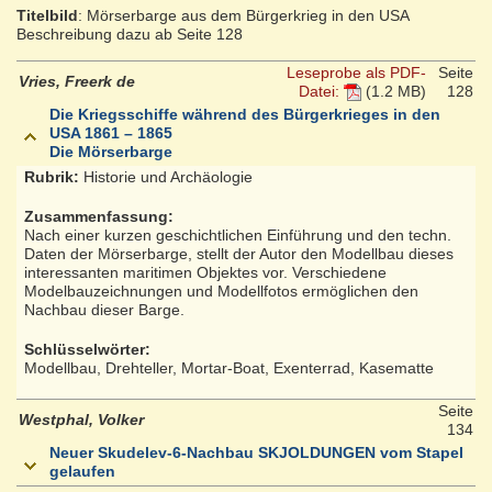
Titelbild
: Mörserbarge aus dem Bürgerkrieg in den USA
Beschreibung dazu ab Seite 128
Leseprobe als PDF-
Seite
Vries, Freerk de
Datei:
(1.2 MB)
128
Die Kriegsschiffe während des Bürgerkrieges in den
USA 1861 – 1865
Die Mörserbarge
Rubrik:
Historie und Archäologie
Zusammenfassung:
Nach einer kurzen geschichtlichen Einführung und den techn.
Daten der Mörserbarge, stellt der Autor den Modellbau dieses
interessanten maritimen Objektes vor. Verschiedene
Modelbauzeichnungen und Modellfotos ermöglichen den
Nachbau dieser Barge.
Schlüsselwörter:
Modellbau, Drehteller, Mortar-Boat, Exenterrad, Kasematte
Seite
Westphal, Volker
134
Neuer Skudelev-6-Nachbau SKJOLDUNGEN vom Stapel
gelaufen