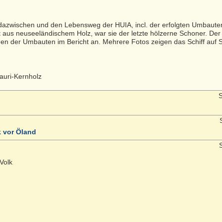
dazwischen und den Lebensweg der HUIA, incl. der erfolgten Umbaute
t aus neuseeländischem Holz, war sie der letzte hölzerne Schoner. Der
gen der Umbauten im Bericht an. Mehrere Fotos zeigen das Schiff auf 
Kauri-Kernholz
S
S
 vor Öland
S
Volk