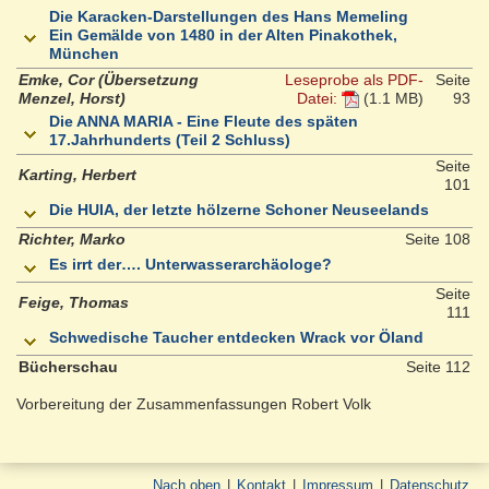
Die Karacken-Darstellungen des Hans Memeling
Ein Gemälde von 1480 in der Alten Pinakothek,
München
Emke, Cor (Übersetzung
Leseprobe als PDF-
Seite
Menzel, Horst)
Datei:
(1.1 MB)
93
Die ANNA MARIA - Eine Fleute des späten
17.Jahrhunderts (Teil 2 Schluss)
Seite
Karting, Herbert
101
Die HUIA, der letzte hölzerne Schoner Neuseelands
Richter, Marko
Seite 108
Es irrt der…. Unterwasserarchäologe?
Seite
Feige, Thomas
111
Schwedische Taucher entdecken Wrack vor Öland
Bücherschau
Seite 112
Vorbereitung der Zusammenfassungen Robert Volk
Nach oben
|
Kontakt
|
Impressum
|
Datenschutz