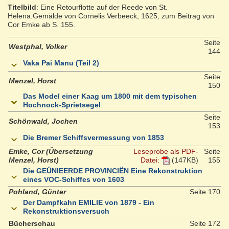
Titelbild
: Eine Retourflotte auf der Reede von St.
Helena.Gemälde von Cornelis Verbeeck, 1625, zum Beitrag von
Cor Emke ab S. 155.
Seite
Westphal, Volker
144
Vaka Pai Manu (Teil 2)
Seite
Menzel, Horst
150
Das Model einer Kaag um 1800 mit dem typischen
Hochnock-Sprietsegel
Seite
Schönwald, Jochen
153
Die Bremer Schiffsvermessung von 1853
Emke, Cor (Übersetzung
Leseprobe als PDF-
Seite
Menzel, Horst)
Datei:
(147KB)
155
Die GEÜNIEERDE PROVINCIËN Eine Rekonstruktion
eines VOC-Schiffes von 1603
Pohland, Günter
Seite 170
Der Dampfkahn EMILIE von 1879 - Ein
Rekonstruktionsversuch
Bücherschau
Seite 172