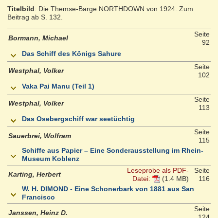
Titelbild
: Die Themse-Barge NORTHDOWN von 1924. Zum
Beitrag ab S. 132.
Seite
Bormann, Michael
92
Das Schiff des Königs Sahure
Seite
Westphal, Volker
102
Vaka Pai Manu (Teil 1)
Seite
Westphal, Volker
113
Das Osebergschiff war seetüchtig
Seite
Sauerbrei, Wolfram
115
Schiffe aus Papier – Eine Sonderausstellung im Rhein-
Museum Koblenz
Leseprobe als PDF-
Seite
Karting, Herbert
Datei:
(1.4 MB)
116
W. H. DIMOND - Eine Schonerbark von 1881 aus San
Francisco
Seite
Janssen, Heinz D.
124