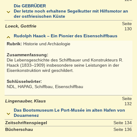
Die GEBRÜDER
Der letzte noch erhaltene Segelkutter mit Hilfsmotor an
der ostfriesischen Küste
Seite
Loeck, Gottfrie
130
Rudolph Haack – Ein Pionier des Eisenschiffbaus
Rubrik:
Historie und Archäologie
Zusammenfassung:
Die Lebensgeschichte des Schiffbauer und Konstrukteurs R.
Haack (1833–1909) insbesondere seine Leistungen in der
Eisenkonstruktion wird geschildert.
Schlüsselwörter:
NDL, HAPAG, Schiffbau, Eisenschiffbau
Seite
Lingenauber, Klaus
132
Das Bootsmuseum Le Port-Musée im alten Hafen von
Douarnenez
Zeitschriftenspiegel
Seite 134
Bücherschau
Seite 136