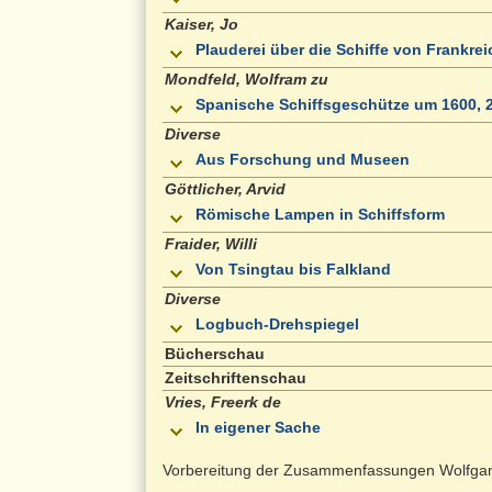
Kaiser, Jo
Plauderei über die Schiffe von Frankrei
Mondfeld, Wolfram zu
Spanische Schiffsgeschütze um 1600, 2.
Diverse
Aus Forschung und Museen
Göttlicher, Arvid
Römische Lampen in Schiffsform
Fraider, Willi
Von Tsingtau bis Falkland
Diverse
Logbuch-Drehspiegel
Bücherschau
Zeitschriftenschau
Vries, Freerk de
In eigener Sache
Vorbereitung der Zusammenfassungen Wolfga