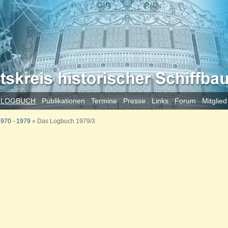
 LOGBUCH
Publikationen
Termine
Presse
Links
Forum
Mitglie
970 - 1979
»
Das Logbuch 1979/3