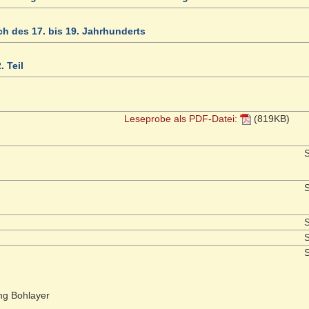
ch des 17. bis 19. Jahrhunderts
 Teil
Leseprobe als PDF-Datei:
(819KB)
S
S
S
S
S
ng Bohlayer