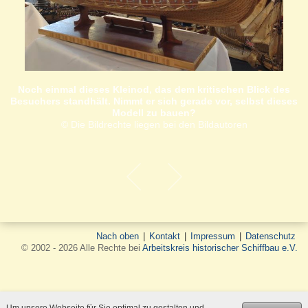
Noch einmal dieses Kleinod, das dem kritischen Blick des
Besuchers standhält. Nimmt er sich gerade vor, selbst dieses
Modell zu bauen?
© Die Bildrechte liegen bei den Bildautoren
Nach oben
|
Kontakt
|
Impressum
|
Datenschutz
© 2002 - 2026 Alle Rechte bei
Arbeitskreis historischer Schiffbau e.V.