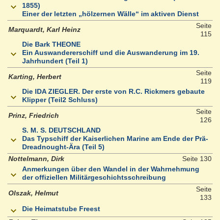
1855)
Einer der letzten „hölzernen Wälle“ im aktiven Dienst
Seite
Marquardt, Karl Heinz
115
Die Bark THEONE
Ein Auswandererschiff und die Auswanderung im 19.
Jahrhundert (Teil 1)
Seite
Karting, Herbert
119
Die IDA ZIEGLER. Der erste von R.C. Rickmers gebaute
Klipper (Teil2 Schluss)
Seite
Prinz, Friedrich
126
S. M. S. DEUTSCHLAND
Das Typschiff der Kaiserlichen Marine am Ende der Prä-
Dreadnought-Ära (Teil 5)
Nottelmann, Dirk
Seite 130
Anmerkungen über den Wandel in der Wahrnehmung
der offiziellen Militärgeschichtsschreibung
Seite
Olszak, Helmut
133
Die Heimatstube Freest