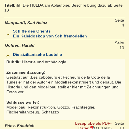
Titelbild
: Die HULDA am Ablaufpier. Beschreibung dazu ab Seite
13
Seite
Marquardt, Karl Heinz
4
Schiffe des Orients
Ein Kaleidoskop von Schiffsmodellen
Seite
Göhren, Harald
10
Die sizilianische Lautello
Rubrik:
Historie und Archäologie
Zusammenfassung:
Gestützt auf „Les caboteurs et Pecheurs de la Cote de la
Tunesie“ hat der Autor ein Modell rekonstruiert und gebaut. Die
Historie und den Modellbau stellt er hier mit Zeichnungen und
Fotos vor.
Schlüsselwörter:
Modellbau, Rekonstruktion, Gozzo, Frachtsegler,
Fischereifahrzeug, Schifazzo
Leseprobe als PDF-
Seite
Prinz, Friedrich
Datei:
(1.4 MB)
13