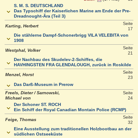
S. M. S. DEUTSCHLAND
Das Typschiff der Kaiserlichen Marine am Ende der Pre-
Dreadnought-Ära (Teil 3)
Seite
Karting, Herbert
17
Die stählerne Dampf-Schonerbrigg VILA VELEBITA von
1908
Seite
Westphal, Volker
21
Der Nachbau des Skudelev-2-Schiffes, die
HAVHINGSTEN FRA GLENDALOUGH, zurück in Roskilde
Seite
Menzel, Horst
23
Das Darß-Museum in Prerow
Freels, Dieter / Sarnowski,
Seite
Michael von
24
Der Schoner ST. ROCH
Ein Schiff der Royal Canadian Montain Police (RCMP)
Seite
Feige, Thomas
32
Eine Ausstellung zum traditionellen Holzbootbau an der
südlichen Ostseeküste