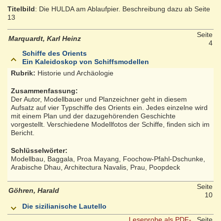
Titelbild
: Die HULDA am Ablaufpier. Beschreibung dazu ab Seite
13
Seite
Marquardt, Karl Heinz
4
Schiffe des Orients
Ein Kaleidoskop von Schiffsmodellen
Rubrik:
Historie und Archäologie
Zusammenfassung:
Der Autor, Modellbauer und Planzeichner geht in diesem
Aufsatz auf vier Typschiffe des Orients ein. Jedes einzelne wird
mit einem Plan und der dazugehörenden Geschichte
vorgestellt. Verschiedene Modellfotos der Schiffe, finden sich im
Bericht.
Schlüsselwörter:
Modellbau, Baggala, Proa Mayang, Foochow-Pfahl-Dschunke,
Arabische Dhau, Architectura Navalis, Prau, Poopdeck
Seite
Göhren, Harald
10
Die sizilianische Lautello
Leseprobe als PDF-
Seite