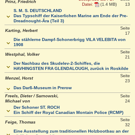
Prinz, Friedrich
Datei:
(1.4 MB)
13
S. M. S. DEUTSCHLAND
Das Typschiff der Kaiserlichen Marine am Ende der Pre-
Dreadnought-Ära (Teil 3)
Seite
Karting, Herbert
17
Die stählerne Dampf-Schonerbrigg VILA VELEBITA von
1908
Seite
Westphal, Volker
21
Der Nachbau des Skudelev-2-Schiffes, die
HAVHINGSTEN FRA GLENDALOUGH, zurück in Roskilde
Seite
Menzel, Horst
23
Das Darß-Museum in Prerow
Freels, Dieter / Sarnowski,
Seite
Michael von
24
Der Schoner ST. ROCH
Ein Schiff der Royal Canadian Montain Police (RCMP)
Seite
Feige, Thomas
32
Eine Ausstellung zum traditionellen Holzbootbau an der