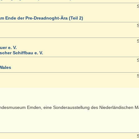
S
am Ende der Pre-Dreadnoght-Ära (Teil 2)
S
S
er e. V.
scher Schiffbau e. V.
S
/Wales
S
Landesmuseum Emden, eine Sonderausstellung des Niederländischen Ma
S