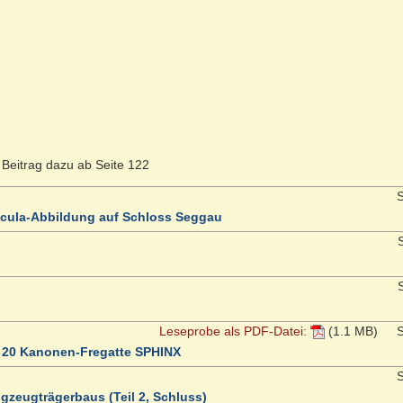
 Beitrag dazu ab Seite 122
S
edicula-Abbildung auf Schloss Seggau
S
S
Leseprobe als PDF-Datei:
(1.1 MB)
S
n 20 Kanonen-Fregatte SPHINX
S
gzeugträgerbaus (Teil 2, Schluss)