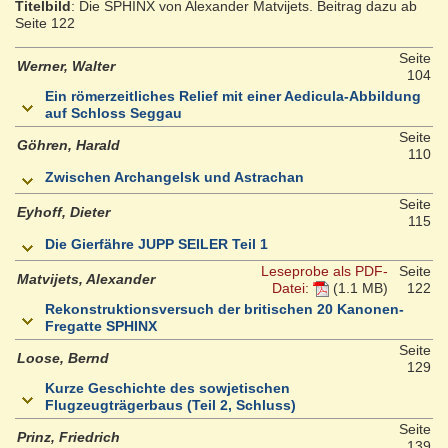
Titelbild
: Die SPHINX von Alexander Matvijets. Beitrag dazu ab
Seite 122
Seite
Werner, Walter
104
Ein römerzeitliches Relief mit einer Aedicula-Abbildung
auf Schloss Seggau
Seite
Göhren, Harald
110
Zwischen Archangelsk und Astrachan
Seite
Eyhoff, Dieter
115
Die Gierfähre JUPP SEILER Teil 1
Leseprobe als PDF-
Seite
Matvijets, Alexander
Datei:
(1.1 MB)
122
Rekonstruktionsversuch der britischen 20 Kanonen-
Fregatte SPHINX
Seite
Loose, Bernd
129
Kurze Geschichte des sowjetischen
Flugzeugträgerbaus (Teil 2, Schluss)
Seite
Prinz, Friedrich
139