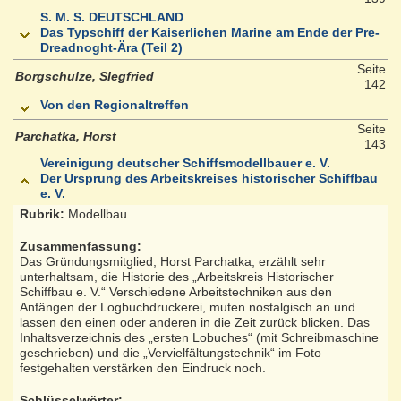
S. M. S. DEUTSCHLAND
Das Typschiff der Kaiserlichen Marine am Ende der Pre-
Dreadnoght-Ära (Teil 2)
Seite
Borgschulze, SIegfried
142
Von den Regionaltreffen
Seite
Parchatka, Horst
143
Vereinigung deutscher Schiffsmodellbauer e. V.
Der Ursprung des Arbeitskreises historischer Schiffbau
e. V.
Rubrik:
Modellbau
Zusammenfassung:
Das Gründungsmitglied, Horst Parchatka, erzählt sehr
unterhaltsam, die Historie des „Arbeitskreis Historischer
Schiffbau e. V.“ Verschiedene Arbeitstechniken aus den
Anfängen der Logbuchdruckerei, muten nostalgisch an und
lassen den einen oder anderen in die Zeit zurück blicken. Das
Inhaltsverzeichnis des „ersten Lobuches“ (mit Schreibmaschine
geschrieben) und die „Vervielfältungstechnik“ im Foto
festgehalten verstärken den Eindruck noch.
Schlüsselwörter: