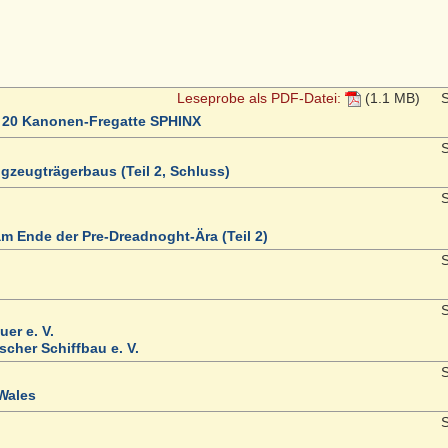
Leseprobe als PDF-Datei:
(1.1 MB)
S
n 20 Kanonen-Fregatte SPHINX
S
gzeugträgerbaus (Teil 2, Schluss)
S
am Ende der Pre-Dreadnoght-Ära (Teil 2)
S
S
er e. V.
scher Schiffbau e. V.
S
/Wales
S