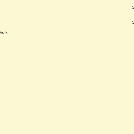
S
S
Volk