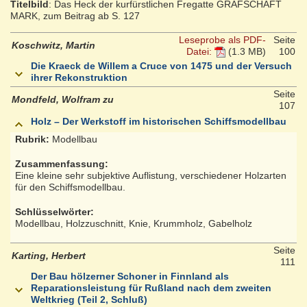
Titelbild
: Das Heck der kurfürstlichen Fregatte GRAFSCHAFT
MARK, zum Beitrag ab S. 127
Leseprobe als PDF-
Seite
Koschwitz, Martin
Datei:
(1.3 MB)
100
Die Kraeck de Willem a Cruce von 1475 und der Versuch
ihrer Rekonstruktion
Seite
Mondfeld, Wolfram zu
107
Holz – Der Werkstoff im historischen Schiffsmodellbau
Rubrik:
Modellbau
Zusammenfassung:
Eine kleine sehr subjektive Auflistung, verschiedener Holzarten
für den Schiffsmodellbau.
Schlüsselwörter:
Modellbau, Holzzuschnitt, Knie, Krummholz, Gabelholz
Seite
Karting, Herbert
111
Der Bau hölzerner Schoner in Finnland als
Reparationsleistung für Rußland nach dem zweiten
Weltkrieg (Teil 2, Schluß)