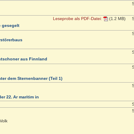
S
Leseprobe als PDF-Datei:
(1.2 MB)
S
 gesegelt
S
rstörerbaus
S
stschoner aus Finnland
S
ter dem Sternenbanner (Teil 1)
S
er 22. Ar maritim in
S
S
Volk