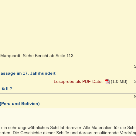
z Marquardt. Siehe Bericht ab Seite 113
S
assage im 17. Jahrhundert
Leseprobe als PDF-Datei:
(1.0 MB)
S
& II ?
S
(Peru und Bolivien)
ein sehr ungewöhnliches Schiffahrtsrevier. Alle Materialien für die Sch
rden. Die Geschichte dieser Schiffe und daraus resultierende Verdrä