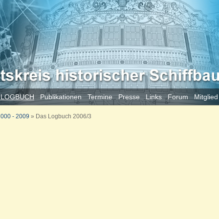
 LOGBUCH
Publikationen
Termine
Presse
Links
Forum
Mitglie
000 - 2009
»
Das Logbuch 2006/3