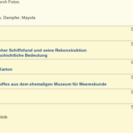
durch Fotos.
n, Dampfer, Mayola
S
S
cher Schiffsfund und seine Rekonstruktion
eschichtliche Bedeutung
S
Karton
S
hiffes aus dem ehemaligen Museum für Meereskunde
S
S
Volk