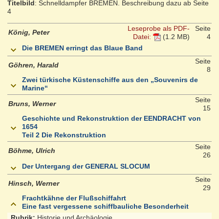
Titelbild
: Schnelldampfer BREMEN. Beschreibung dazu ab Seite
4
Leseprobe als PDF-
Seite
König, Peter
Datei:
(1.2 MB)
4
Die BREMEN erringt das Blaue Band
Seite
Göhren, Harald
8
Zwei türkische Küstenschiffe aus den „Souvenirs de
Marine“
Seite
Bruns, Werner
15
Geschichte und Rekonstruktion der EENDRACHT von
1654
Teil 2 Die Rekonstruktion
Seite
Böhme, Ulrich
26
Der Untergang der GENERAL SLOCUM
Seite
Hinsch, Werner
29
Frachtkähne der Flußschiffahrt
Eine fast vergessene schiffbauliche Besonderheit
Rubrik:
Historie und Archäologie