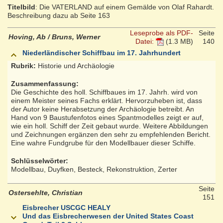
Titelbild
: Die VATERLAND auf einem Gemälde von Olaf Rahardt.
Beschreibung dazu ab Seite 163
Leseprobe als PDF-
Seite
Hoving, Ab / Bruns, Werner
Datei:
(1.3 MB)
140
Niederländischer Schiffbau im 17. Jahrhundert
Rubrik:
Historie und Archäologie
Zusammenfassung:
Die Geschichte des holl. Schiffbaues im 17. Jahrh. wird von
einem Meister seines Fachs erklärt. Hervorzuheben ist, dass
der Autor keine Herabsetzung der Archäologie betreibt. An
Hand von 9 Baustufenfotos eines Spantmodelles zeigt er auf,
wie ein holl. Schiff der Zeit gebaut wurde. Weitere Abbildungen
und Zeichnungen ergänzen den sehr zu empfehlenden Bericht.
Eine wahre Fundgrube für den Modellbauer dieser Schiffe.
Schlüsselwörter:
Modellbau, Duyfken, Besteck, Rekonstruktion, Zerter
Seite
Ostersehlte, Christian
151
Eisbrecher USCGC HEALY
Und das Eisbrecherwesen der United States Coast