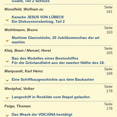
Guard, Teil 2 Schluss
Seite
Mondfeld, Wolfram zu
161
Karacke JESUS VON LÜBECK
Ein Diskussionsbeitrag, Teil 2
Seite
Wohltmann, Bruno
163
Maritime Glanzstücke, 20 Jubiläumsschau der art
maritim
Seite
Kleij, Bram / Menzel, Horst
165
Bau des Modelles eines Bootschiffes
Für die Grönlandfahrt aus der zweiten Hälfte des 18.
Seite
Marquardt, Karl Heinz
168
Eine Schiffbaugeschichte aus dem Baukasten
Seite
Westphal, Volker
178
Langschiff in Roskilde vom Stapel gelaufen
Seite
Feige, Thomas
178
Das Wrack der VISCAÌNA bestätigt