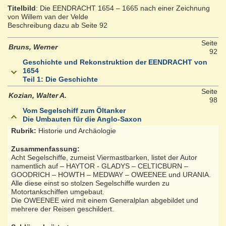
Titelbild
: Die EENDRACHT 1654 – 1665 nach einer Zeichnung
von Willem van der Velde
Beschreibung dazu ab Seite 92
Seite
Bruns, Werner
92
Geschichte und Rekonstruktion der EENDRACHT von
1654
Teil 1: Die Geschichte
Seite
Kozian, Walter A.
98
Vom Segelschiff zum Öltanker
Die Umbauten für die Anglo-Saxon
Rubrik:
Historie und Archäologie
Zusammenfassung:
Acht Segelschiffe, zumeist Viermastbarken, listet der Autor
namentlich auf – HAYTOR - GLADYS – CELTICBURN –
GOODRICH – HOWTH – MEDWAY – OWEENEE und URANIA.
Alle diese einst so stolzen Segelschiffe wurden zu
Motortankschiffen umgebaut.
Die OWEENEE wird mit einem Generalplan abgebildet und
mehrere der Reisen geschildert.