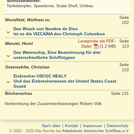
Schlüsselwörter:
Tankdampfer, Speedonia, Scala Shell, Umbau
Seite
Mondfeld, Wolfram zu
102
Das Wrack von Nombre de Dios
Ist es die VIZCAÌNA des Christoph Columbus
Leseprobe als PDF-
Seite
Menzel, Horst
Datei:
(1.2 MB)
113
Das Waterschip, Eine Bezeichnung für drei
unterschiedliche Schiffstypen
Seite
Ostersehlte, Christian
122
Eisbrecher USCGC HEALY
Und das Eisbrecherwesen der United States Coast
Guard
Bücherschau
Seite 131
Vorbereitung der Zusammenfassungen Robert Volk
Nach oben
|
Kontakt
|
Impressum
|
Datenschutz
© 2002 - 2026 Alle Rechte bei
Arbeitskreis historischer Schiffbau e.V.