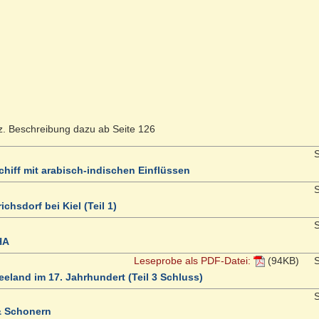
z. Beschreibung dazu ab Seite 126
S
chiff mit arabisch-indischen Einflüssen
S
chsdorf bei Kiel (Teil 1)
S
HA
Leseprobe als PDF-Datei:
(94KB)
S
eeland im 17. Jahrhundert (Teil 3 Schluss)
S
& Schonern