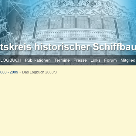
 LOGBUCH
Publikationen
Termine
Presse
Links
Forum
Mitglie
000 - 2009
»
Das Logbuch 2003/3