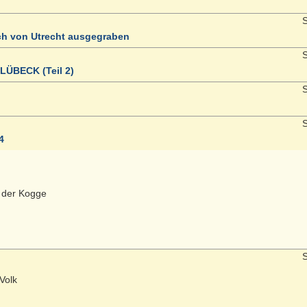
S
ich von Utrecht ausgegraben
S
LÜBECK (Teil 2)
S
S
4
t der Kogge
S
Volk