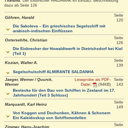
Titelbild
: Der Eisbrecher HAIDAMAK im Einsatz. Beschreibung
dazu ab Seite 126
Seite
Göhren, Harald
120
Die Sakoleva – Ein griechisches Segelschiff mit
arabisch-indischen Einflüssen
Seite
Ostersehlte, Christian
126
Die Eisbrecher der Howaldtwerft in Dietrichsdorf bei Kiel
(Teil 1)
Seite
Kozian, Walter A.
139
Segelschulschiff ALMIRANTE SALDANHA
Jaeger, Werner / Quurck,
Leseprobe als PDF-
Seite
Werner
Datei:
(94KB)
143
Bestecke für den Bau von Schiffen in Zeeland im 17.
Jahrhundert (Teil 3 Schluss)
Seite
Marquardt, Karl Heinz
149
Von Koggen und Dschunken, Kähnen & Schonern
Ein Kaleidoskop von Schiffsmodellen
Seite
Zimmer, Hans-Joachim