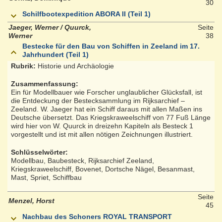
30
Schilfbootexpedition ABORA II (Teil 1)
Jaeger, Werner / Quurck,
Seite
Werner
38
Bestecke für den Bau von Schiffen in Zeeland im 17.
Jahrhundert (Teil 1)
Rubrik:
Historie und Archäologie
Zusammenfassung:
Ein für Modellbauer wie Forscher unglaublicher Glücksfall, ist
die Entdeckung der Bestecksammlung im Rijksarchief –
Zeeland. W. Jaeger hat ein Schiff daraus mit allen Maßen ins
Deutsche übersetzt. Das Kriegskraweelschiff von 77 Fuß Länge
wird hier von W. Quurck in dreizehn Kapiteln als Besteck 1
vorgestellt und ist mit allen nötigen Zeichnungen illustriert.
Schlüsselwörter:
Modellbau, Baubesteck, Rijksarchief Zeeland,
Kriegskraweelschiff, Bovenet, Dortsche Nägel, Besanmast,
Mast, Spriet, Schiffbau
Seite
Menzel, Horst
45
Nachbau des Schoners ROYAL TRANSPORT