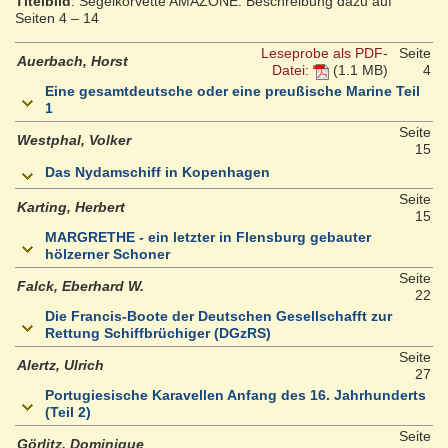
Titelbild
: Segelkorvette AMAZONE. Beschreibung dazu auf
Seiten 4 – 14
Leseprobe als PDF-
Seite
Auerbach, Horst
Datei:
(1.1 MB)
4
Eine gesamtdeutsche oder eine preußische Marine Teil
1
Seite
Westphal, Volker
15
Das Nydamschiff in Kopenhagen
Seite
Karting, Herbert
15
MARGRETHE - ein letzter in Flensburg gebauter
hölzerner Schoner
Seite
Falck, Eberhard W.
22
Die Francis-Boote der Deutschen Gesellschafft zur
Rettung Schiffbrüchiger (DGzRS)
Seite
Alertz, Ulrich
27
Portugiesische Karavellen Anfang des 16. Jahrhunderts
(Teil 2)
Seite
Görlitz, Dominique