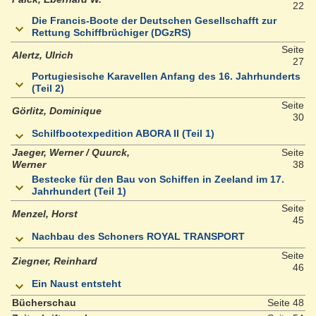
22
Die Francis-Boote der Deutschen Gesellschafft zur
Rettung Schiffbrüchiger (DGzRS)
Seite
Alertz, Ulrich
27
Portugiesische Karavellen Anfang des 16. Jahrhunderts
(Teil 2)
Seite
Görlitz, Dominique
30
Schilfbootexpedition ABORA II (Teil 1)
Jaeger, Werner / Quurck,
Seite
Werner
38
Bestecke für den Bau von Schiffen in Zeeland im 17.
Jahrhundert (Teil 1)
Seite
Menzel, Horst
45
Nachbau des Schoners ROYAL TRANSPORT
Seite
Ziegner, Reinhard
46
Ein Naust entsteht
Bücherschau
Seite 48