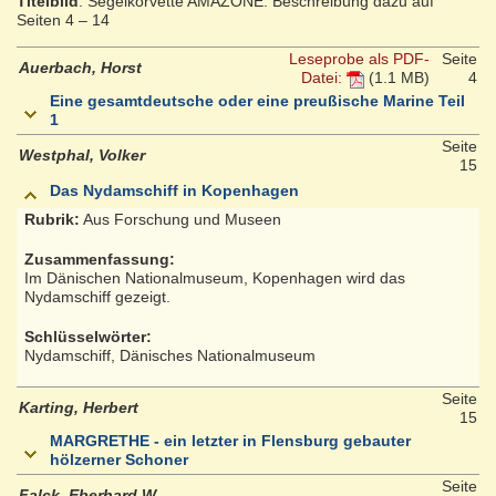
Titelbild
: Segelkorvette AMAZONE. Beschreibung dazu auf
Seiten 4 – 14
Leseprobe als PDF-
Seite
Auerbach, Horst
Datei:
(1.1 MB)
4
Eine gesamtdeutsche oder eine preußische Marine Teil
1
Seite
Westphal, Volker
15
Das Nydamschiff in Kopenhagen
Rubrik:
Aus Forschung und Museen
Zusammenfassung:
Im Dänischen Nationalmuseum, Kopenhagen wird das
Nydamschiff gezeigt.
Schlüsselwörter:
Nydamschiff, Dänisches Nationalmuseum
Seite
Karting, Herbert
15
MARGRETHE - ein letzter in Flensburg gebauter
hölzerner Schoner
Seite
Falck, Eberhard W.