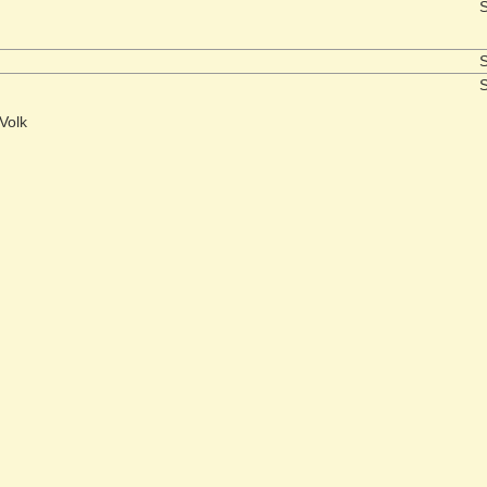
S
S
S
Volk