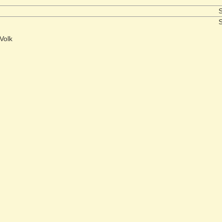
S
S
Volk