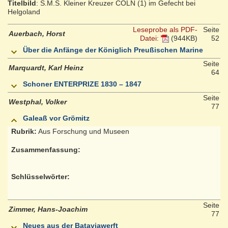
Titelbild
: S.M.S. Kleiner Kreuzer CÖLN (1) im Gefecht bei
Helgoland
Leseprobe als PDF-
Seite
Auerbach, Horst
Datei:
(944KB)
52
Über die Anfänge der Königlich Preußischen Marine
Seite
Marquardt, Karl Heinz
64
Schoner ENTERPRIZE 1830 – 1847
Seite
Westphal, Volker
77
Galeaß vor Grömitz
Rubrik:
Aus Forschung und Museen
Zusammenfassung:
Schlüsselwörter:
Seite
Zimmer, Hans-Joachim
77
Neues aus der Bataviawerft