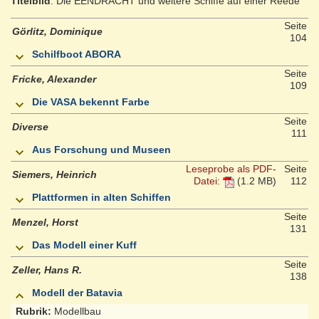
Titelbild
: Die EENDRACHT und weitere Schiffe auf einer Reede
Seite
Görlitz, Dominique
104
Schilfboot ABORA
Seite
Fricke, Alexander
109
Die VASA bekennt Farbe
Seite
Diverse
111
Aus Forschung und Museen
Leseprobe als PDF-
Seite
Siemers, Heinrich
Datei:
(1.2 MB)
112
Plattformen in alten Schiffen
Seite
Menzel, Horst
131
Das Modell einer Kuff
Seite
Zeller, Hans R.
138
Modell der Batavia
Rubrik:
Modellbau